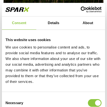
Consent
Details
About
This website uses cookies
We use cookies to personalise content and ads, to
XAVIER MAASSEN SCOORT POLEPOSITION IN 24
provide social media features and to analyse our traffic.
HOURS OF ZOLDER, MAAR PECHDUIVEL SLAAT HEM
We also share information about your use of our site with
UIT DE RACE NAAR DE ZEGE
our social media, advertising and analytics partners who
may combine it with other information that you’ve
Circuit Zolder, 27 augustus 2023. Ondanks de
provided to them or that they’ve collected from your use
polepositie en een eerste deel van de race dat
of their services.
uitermate veelbelovend leek, heeft Xavier
Maassen geen tweede zege in de 24 Hours...
Consent
Necessary
De start van de race, om 16u00 op zaterdag,
Selection