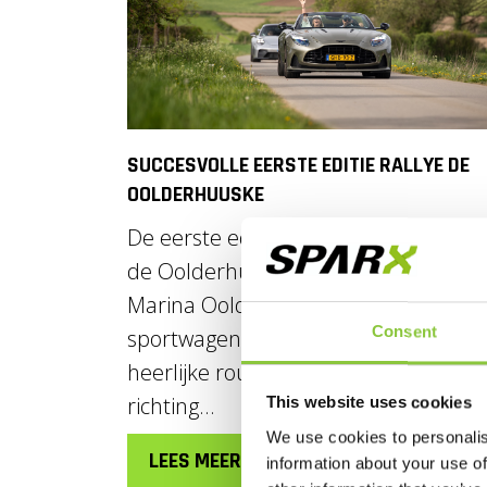
SUCCESVOLLE EERSTE EDITIE RALLYE DE
OOLDERHUUSKE
De eerste editie van de nieuwe Rally
de Oolderhuuske was een succes. Bij
Marina Oolderhuuske gingen 34
Consent
sportwagens van start voor een
heerlijke route door de Ardennen
richting...
This website uses cookies
We use cookies to personalis
LEES MEER
information about your use of