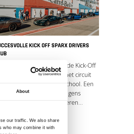
CCESVOLLE KICK OFF SPARX DRIVERS
LUB
p woensdag 4 maart was de Kick-Off
n Sparx Drivers Club op het circuit
n Zolder bij ERA Racing School. Een
About
ental zeer diverse sportwagens
onden klaar voor de kinderen...
se our traffic. We also share
LEES MEER
ers who may combine it with