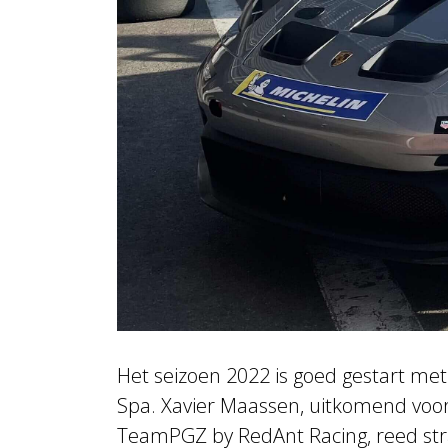
Het seizoen 2022 is goed gestart met
de eerste races begin mei op hetzelf
Spa. Xavier Maassen, uitkomend voo
van het FIA WEC. Op 30 april zal de ni
TeamPGZ by RedAnt Racing, reed stra