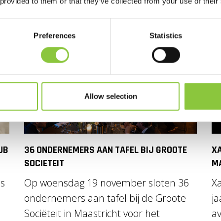
 provided to them or that they’ve collected from your use of their
Preferences
Statistics
Allow selection
UB
36 ONDERNEMERS AAN TAFEL BIJ GROOTE
XA
SOCIETEIT
M
ns
Op woensdag 19 november sloten 36
Xa
ondernemers aan tafel bij de Groote
ja
Sociëteit in Maastricht voor het
av