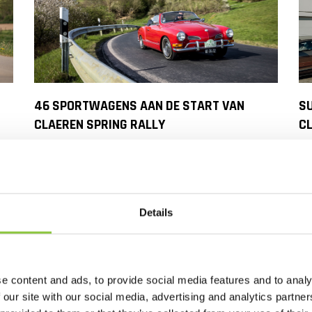
46 SPORTWAGENS AAN DE START VAN
SU
CLAEREN SPRING RALLY
C
e
Op vrijdag 10 april was het startschot
O
de Claeren Spring Rally bij het
va
Zinkhutterhof Museum achter Aken.
va
Details
De deelnemers startten hun toer door
ti
de Eifel met als eindstation het...
st
e content and ads, to provide social media features and to analy
LEES MEER
 our site with our social media, advertising and analytics partn