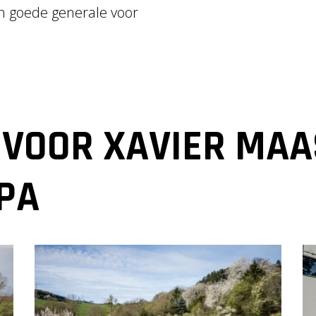
n goede generale voor
 VOOR XAVIER MA
SPA