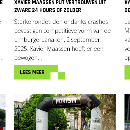
E
XAVIER MAASSEN PUT VERTROUWEN UIT
XA
ZWARE 24 HOURS OF ZOLDER
DE
e
Sterke rondetijden ondanks crashes
La
bevestigen competitieve vorm van de
Ma
LimburgerLanaken, 2 september
k
2025. Xavier Maassen heeft er een
ve
..
bewogen...
op
LEES MEER